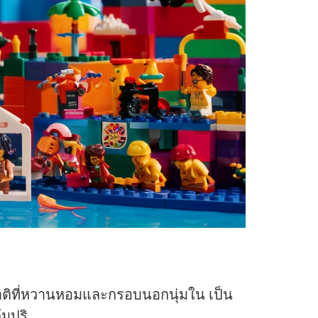
าติที่หวานหอมและกรอบนอกนุ่มใน เป็น
้มปริ