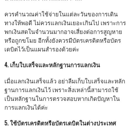
ควรคำนวณค่าใช้จ่ายในแต่ละวันของการเดิน
ทางให้พอดี ไม่ควรแลกเงินเยอะเกินไป เพราะการ
พกเงินสดในจำนวนมากอาจเสี่ยงต่อการสูญหาย
หรือถูกขโมย อีกทั้งยังควรมีบัตรเครดิตหรือบัตร
เดบิตไว้เป็นแผนสำรองด้วยค่ะ
4. เก็บใบเสร็จและหลักฐานการแลกเงิน
เมื่อแลกเงินเสร็จแล้ว อย่าลืมเก็บใบเสร็จและหลัก
ฐานการแลกเงินไว้ เพราะสิ่งเหล่านี้สามารถใช้
เป็นหลักฐานในการตรวจสอบหากเกิดปัญหาใน
การแลกเงินได้ค่ะ
5. ใช้บัตรเครดิตหรือบัตรเดบิตในต่างประเทศ