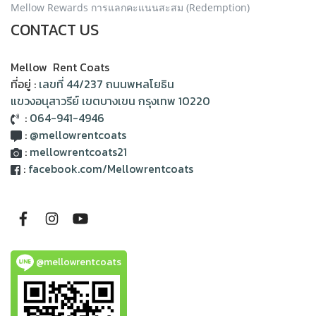
Mellow Rewards การแลกคะแนนสะสม (Redemption)
CONTACT US
Mellow Rent Coats
ที่อยู่ :
เลขที่ 44/237 ถนนพหลโยธิน
แขวงอนุสาวรีย์ เขตบางเขน กรุงเทพ 10220
:
064-941-4946
:
@mellowrentcoats
:
mellowrentcoats21
:
facebook.com/Mellowrentcoats
@mellowrentcoats