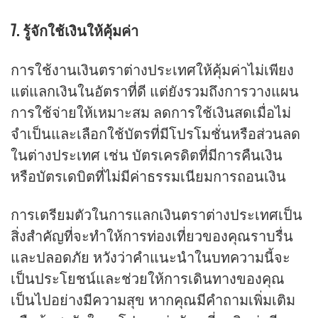
7. รู้จักใช้เงินให้คุ้มค่า
การใช้งานเงินตราต่างประเทศให้คุ้มค่าไม่เพียง
แต่แลกเงินในอัตราที่ดี แต่ยังรวมถึงการวางแผน
การใช้จ่ายให้เหมาะสม ลดการใช้เงินสดเมื่อไม่
จำเป็นและเลือกใช้บัตรที่มีโปรโมชั่นหรือส่วนลด
ในต่างประเทศ เช่น บัตรเครดิตที่มีการคืนเงิน
หรือบัตรเดบิตที่ไม่มีค่าธรรมเนียมการถอนเงิน
การเตรียมตัวในการแลกเงินตราต่างประเทศเป็น
สิ่งสำคัญที่จะทำให้การท่องเที่ยวของคุณราบรื่น
และปลอดภัย หวังว่าคำแนะนำในบทความนี้จะ
เป็นประโยชน์และช่วยให้การเดินทางของคุณ
เป็นไปอย่างมีความสุข หากคุณมีคำถามเพิ่มเติม