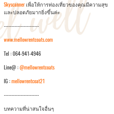
Skyscanner
เพื่อให้การท่องเที่ยวของคุณมีความสุข
และปลอดภัยมากยิ่งขึ้นค่ะ
-----------------------
www.mellowrentcoats.com
Tel : 064-941-4946
Line@ :
@mellowrentcoats
IG :
mellowrentcoat21
-----------------------
บทความที่น่าสนใจอื่นๆ