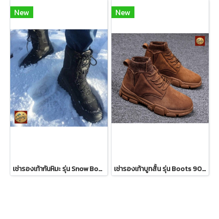
New
New
เช่ารองเท้ากันหิมะ รุ่น Snow Boots 912MBM051BK
เช่ารองเท้าบูทสั้น รุ่น Boots 909MBM044BR