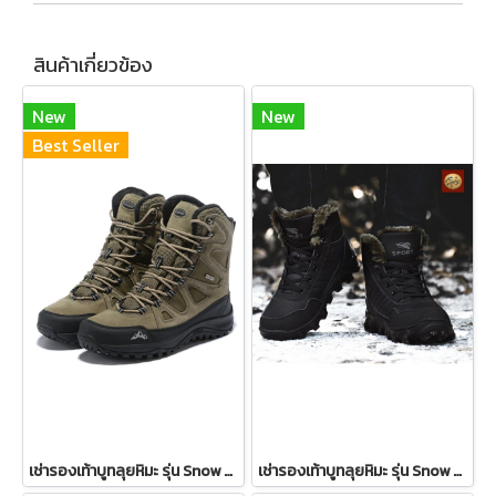
สินค้าเกี่ยวข้อง
New
New
Best Seller
เช่ารองเท้าบูทลุยหิมะ รุ่น Snow Boots 2001GBM065BR
เช่ารองเท้าบูทลุยหิมะ รุ่น Snow Boots 909MBM047BK