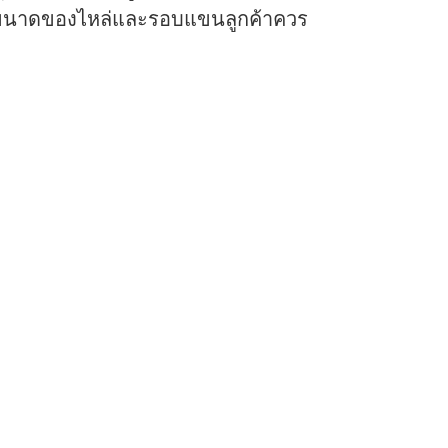
นั้นขนาดของไหล่และรอบแขนลูกค้าควร