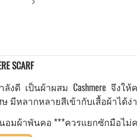
ERE SCARF
ลังดี เป็นผ้าผสม Cashmere จึงให้ค
ศษ มีหลากหลายสีเข้ากับเสื้อผ้าได้ง่
ผ้าพันคอ ***ควรแยกซักมือไม่ควรป