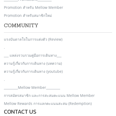
Promotion สำหรับ Mellow Member
Promotion สำหรับสมาชิกใหม่
COMMUNITY
แรงบันดาลใจในการแต่งตัว (Review)
.
___ แหล่งรวบรวมคู่มือการเดินทาง___
ความรู้เกี่ยวกับการเดินทาง (บทความ)
ความรู้เกี่ยวกับการเดินทาง (youtube)
.
_________Mellow Member_________
การสมัครสมาชิก และการสะสมคะแนน Mellow Member
Mellow Rewards การแลกคะแนนสะสม (Redemption)
CONTACT US