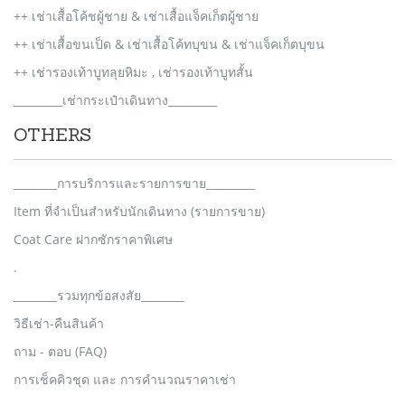
++ เช่าเสื้อโค้ชผู้ชาย & เช่าเสื้อแจ็คเก็ตผู้ชาย
++ เช่าเสื้อขนเป็ด & เช่าเสื้อโค้ทบุขน & เช่าแจ็คเก็ตบุขน
++ เช่ารองเท้าบูทลุยหิมะ , เช่ารองเท้าบูทสั้น
_________เช่ากระเป๋าเดินทาง_________
OTHERS
________การบริการและรายการขาย_________
Item ที่จำเป็นสำหรับนักเดินทาง (รายการขาย)
Coat Care ฝากซักราคาพิเศษ
.
________รวมทุกข้อสงสัย________
วิธีเช่า-คืนสินค้า
ถาม - ตอบ (FAQ)
การเช็คคิวชุด และ การคำนวณราคาเช่า