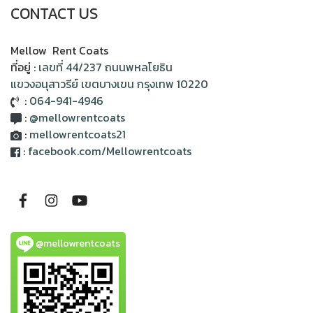
CONTACT US
Mellow Rent Coats
ที่อยู่ :
เลขที่ 44/237 ถนนพหลโยธิน
แขวงอนุสาวรีย์ เขตบางเขน กรุงเทพ 10220
:
064-941-4946
:
@mellowrentcoats
:
mellowrentcoats21
:
facebook.com/Mellowrentcoats
@mellowrentcoats