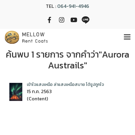
TEL :
064-941-4946
ค้นพบ 1 รายการ จากคำว่า"Aurora
Austrails"
เข้าใจแสงเหนือ ล่าแสงเหนือสบาย ได้รูปถูกใจ
15 ก.ค. 2563
(Content)