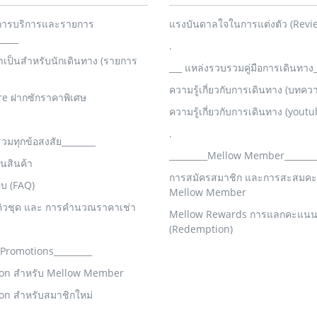
_การบริการและรายการ
แรงบันดาลใจในการแต่งตัว (Revi
____
.
จำเป็นสำหรับนักเดินทาง (รายการ
___ แหล่งรวบรวมคู่มือการเดินทาง_
ความรู้เกี่ยวกับการเดินทาง (บทคว
re ฝากซักราคาพิเศษ
ความรู้เกี่ยวกับการเดินทาง (youtu
.
รวมทุกข้อสงสัย________
_________Mellow Member_______
คืนสินค้า
การสมัครสมาชิก และการสะสมค
อบ (FAQ)
Mellow Member
คิวชุด และ การคำนวณราคาเช่า
Mellow Rewards การแลกคะแน
(Redemption)
_Promotions_________
on สำหรับ Mellow Member
on สำหรับสมาชิกใหม่