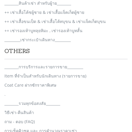
________สินค้าเช่า สำหรับผู้าย________
++ เช่าเสื้อโค้ชผู้ชาย & เช่าเสื้อแจ็คเก็ตผู้ชาย
++ เช่าเสื้อขนเป็ด & เช่าเสื้อโค้ทบุขน & เช่าแจ็คเก็ตบุขน
++ เช่ารองเท้าบูทลุยหิมะ , เช่ารองเท้าบูทสั้น
_________เช่ากระเป๋าเดินทาง_________
OTHERS
________การบริการและรายการขาย_________
Item ที่จำเป็นสำหรับนักเดินทาง (รายการขาย)
Coat Care ฝากซักราคาพิเศษ
.
________รวมทุกข้อสงสัย________
วิธีเช่า-คืนสินค้า
ถาม - ตอบ (FAQ)
การเช็คคิวชุด และ การคำนวณราคาเช่า