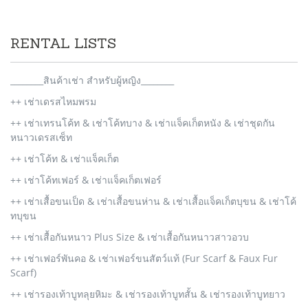
RENTAL LISTS
________สินค้าเช่า สำหรับผู้หญิง________
++ เช่าเดรสไหมพรม
++ เช่าเทรนโค้ท & เช่าโค้ทบาง & เช่าแจ็คเก็ตหนัง & เช่าชุดกัน
หนาวเดรสเซ็ท
++ เช่าโค้ท & เช่าแจ็คเก็ต
++ เช่าโค้ทเฟอร์ & เช่าแจ็คเก็ตเฟอร์
++ เช่าเสื้อขนเป็ด & เช่าเสื้อขนห่าน & เช่าเสื้อแจ็คเก็ตบุขน & เช่าโค้
ทบุขน
++ เช่าเสื้อกันหนาว Plus Size & เช่าเสื้อกันหนาวสาวอวบ
++ เช่าเฟอร์พันคอ & เช่าเฟอร์ขนสัตว์แท้ (Fur Scarf & Faux Fur
Scarf)
++ เช่ารองเท้าบูทลุยหิมะ & เช่ารองเท้าบูทสั้น & เช่ารองเท้าบูทยาว