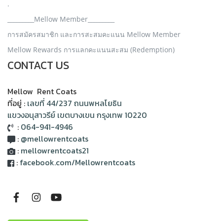
.
_________Mellow Member_________
การสมัครสมาชิก และการสะสมคะแนน Mellow Member
Mellow Rewards การแลกคะแนนสะสม (Redemption)
CONTACT US
Mellow Rent Coats
ที่อยู่ :
เลขที่ 44/237 ถนนพหลโยธิน
แขวงอนุสาวรีย์ เขตบางเขน กรุงเทพ 10220
:
064-941-4946
:
@mellowrentcoats
:
mellowrentcoats21
:
facebook.com/Mellowrentcoats