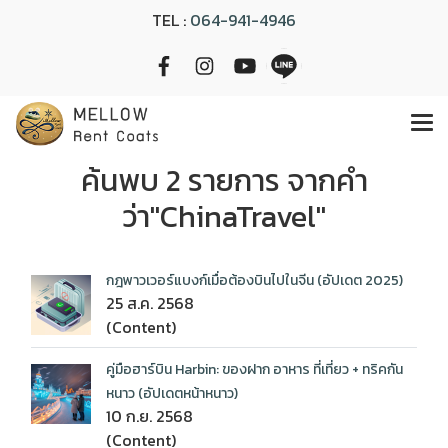
TEL :
064-941-4946
ค้นพบ 2 รายการ จากคำ
ว่า"ChinaTravel"
กฎพาวเวอร์แบงก์เมื่อต้องบินไปในจีน (อัปเดต 2025)
25 ส.ค. 2568
(Content)
คู่มือฮาร์บิน Harbin: ของฝาก อาหาร ที่เที่ยว + ทริคกัน
หนาว (อัปเดตหน้าหนาว)
10 ก.ย. 2568
(Content)