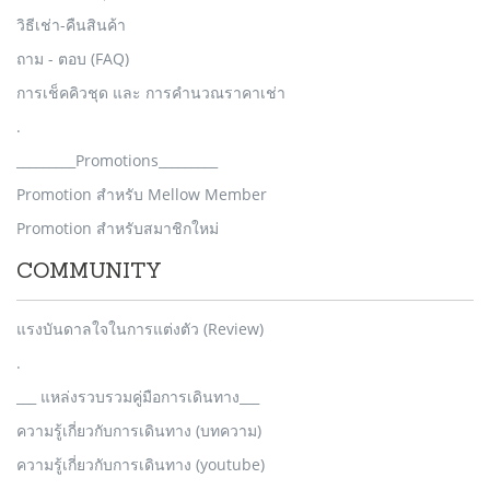
วิธีเช่า-คืนสินค้า
ถาม - ตอบ (FAQ)
การเช็คคิวชุด และ การคำนวณราคาเช่า
.
_________Promotions_________
Promotion สำหรับ Mellow Member
Promotion สำหรับสมาชิกใหม่
COMMUNITY
แรงบันดาลใจในการแต่งตัว (Review)
.
___ แหล่งรวบรวมคู่มือการเดินทาง___
ความรู้เกี่ยวกับการเดินทาง (บทความ)
ความรู้เกี่ยวกับการเดินทาง (youtube)