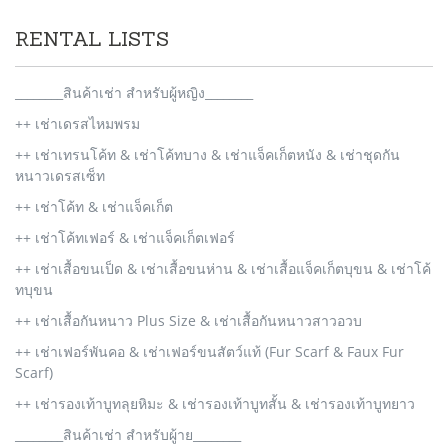
RENTAL LISTS
________สินค้าเช่า สำหรับผู้หญิง________
++ เช่าเดรสไหมพรม
++ เช่าเทรนโค้ท & เช่าโค้ทบาง & เช่าแจ็คเก็ตหนัง & เช่าชุดกัน
หนาวเดรสเซ็ท
++ เช่าโค้ท & เช่าแจ็คเก็ต
++ เช่าโค้ทเฟอร์ & เช่าแจ็คเก็ตเฟอร์
++ เช่าเสื้อขนเป็ด & เช่าเสื้อขนห่าน & เช่าเสื้อแจ็คเก็ตบุขน & เช่าโค้
ทบุขน
++ เช่าเสื้อกันหนาว Plus Size & เช่าเสื้อกันหนาวสาวอวบ
++ เช่าเฟอร์พันคอ & เช่าเฟอร์ขนสัตว์แท้ (Fur Scarf & Faux Fur
Scarf)
++ เช่ารองเท้าบูทลุยหิมะ & เช่ารองเท้าบูทสั้น & เช่ารองเท้าบูทยาว
________สินค้าเช่า สำหรับผู้าย________