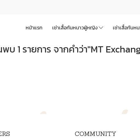
หน้าแรก
เช่าเสื้อกันหนาวผู้หญิง
เช่าเสื้อกันห
นพบ 1 รายการ จากคำว่า"MT Exchan
ERS
COMMUNITY