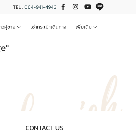
TEL :
064-941-4946
นาวผู้ชาย
เช่ากระเป๋าเดินทาง
เพิ่มเติม
ge"
CONTACT US