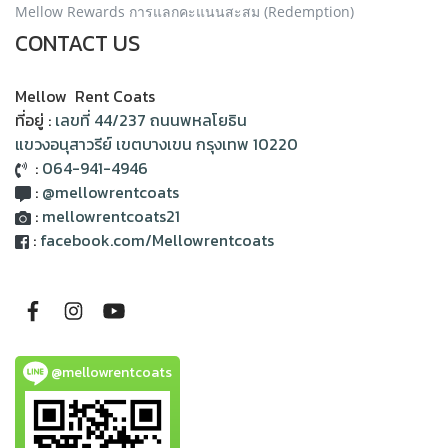
Mellow Rewards การแลกคะแนนสะสม (Redemption)
CONTACT US
Mellow Rent Coats
ที่อยู่ :
เลขที่ 44/237 ถนนพหลโยธิน
แขวงอนุสาวรีย์ เขตบางเขน กรุงเทพ 10220
:
064-941-4946
:
@mellowrentcoats
:
mellowrentcoats21
:
facebook.com/Mellowrentcoats
@mellowrentcoats