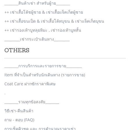
________สินค้าเช่า สำหรับผู้าย________
++ เช่าเสื้อโค้ชผู้ชาย & เช่าเสื้อแจ็คเก็ตผู้ชาย
++ เช่าเสื้อขนเป็ด & เช่าเสื้อโค้ทบุขน & เช่าแจ็คเก็ตบุขน
++ เช่ารองเท้าบูทลุยหิมะ , เช่ารองเท้าบูทสั้น
_________เช่ากระเป๋าเดินทาง_________
OTHERS
________การบริการและรายการขาย_________
Item ที่จำเป็นสำหรับนักเดินทาง (รายการขาย)
Coat Care ฝากซักราคาพิเศษ
.
________รวมทุกข้อสงสัย________
วิธีเช่า-คืนสินค้า
ถาม - ตอบ (FAQ)
การเช็คคิวชุด และ การคำนวณราคาเช่า