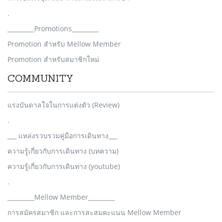
.
_________Promotions_________
Promotion สำหรับ Mellow Member
Promotion สำหรับสมาชิกใหม่
COMMUNITY
แรงบันดาลใจในการแต่งตัว (Review)
.
___ แหล่งรวบรวมคู่มือการเดินทาง___
ความรู้เกี่ยวกับการเดินทาง (บทความ)
ความรู้เกี่ยวกับการเดินทาง (youtube)
.
_________Mellow Member_________
การสมัครสมาชิก และการสะสมคะแนน Mellow Member