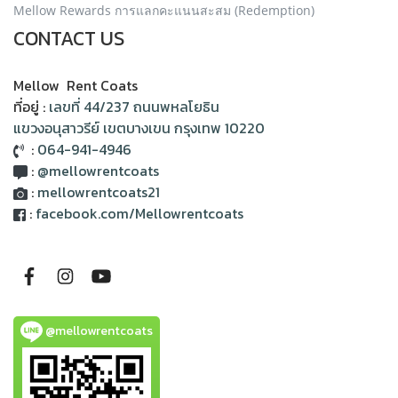
Mellow Rewards การแลกคะแนนสะสม (Redemption)
CONTACT US
Mellow Rent Coats
ที่อยู่ :
เลขที่ 44/237 ถนนพหลโยธิน
แขวงอนุสาวรีย์ เขตบางเขน กรุงเทพ 10220
:
064-941-4946
:
@mellowrentcoats
:
mellowrentcoats21
:
facebook.com/Mellowrentcoats
@mellowrentcoats