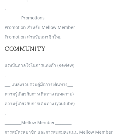
.
_________Promotions_________
Promotion สำหรับ Mellow Member
Promotion สำหรับสมาชิกใหม่
COMMUNITY
แรงบันดาลใจในการแต่งตัว (Review)
.
___ แหล่งรวบรวมคู่มือการเดินทาง___
ความรู้เกี่ยวกับการเดินทาง (บทความ)
ความรู้เกี่ยวกับการเดินทาง (youtube)
.
_________Mellow Member_________
การสมัครสมาชิก และการสะสมคะแนน Mellow Member