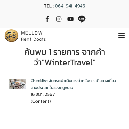
TEL :
064-941-4946
ค้นพบ 1 รายการ จากคำ
ว่า"WinterTravel"
Checklist จัดกระเป๋าเดินทางสำหรับการเดินทางเที่ยว
ต่างประเทศในช่วงฤดูหนาว
16 ส.ค. 2567
(Content)