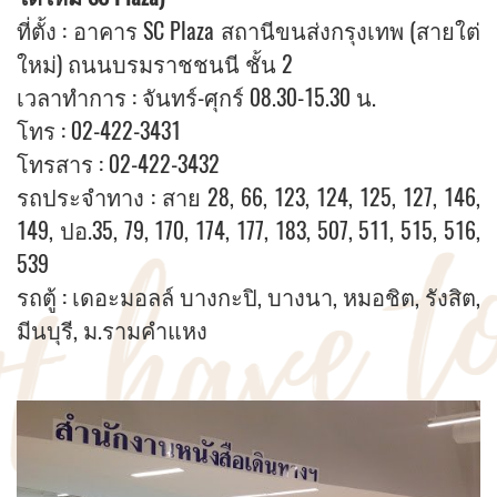
ที่ตั้ง : อาคาร SC Plaza สถานีขนส่งกรุงเทพ (สายใต่
ใหม่) ถนนบรมราชชนนี ชั้น 2
เวลาทำการ : จันทร์-ศุกร์ 08.30-15.30 น.
โทร : 02-422-3431
โทรสาร : 02-422-3432
รถประจำทาง : สาย 28, 66, 123, 124, 125, 127, 146,
149, ปอ.35, 79, 170, 174, 177, 183, 507, 511, 515, 516,
539
รถตู้ : เดอะมอลล์ บางกะปิ, บางนา, หมอชิต, รังสิต,
มีนบุรี, ม.รามคำแหง