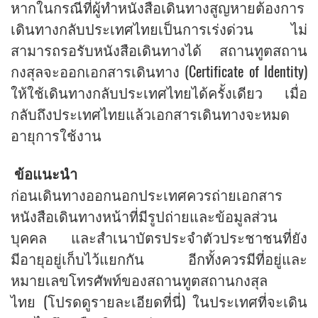
หากในกรณีที่ผู้ทำหนังสือเดินทางสูญหายต้องการ
เดินทางกลับประเทศไทยเป็นการเร่งด่วน ไม่
สามารถรอรับหนังสือเดินทางได้ สถานทูตสถาน
กงสุลจะออกเอกสารเดินทาง (Certificate of Identity)
ให้ใช้เดินทางกลับประเทศไทยได้ครั้งเดียว เมื่อ
กลับถึงประเทศไทยแล้วเอกสารเดินทางจะหมด
อายุการใช้งาน
ข้อแนะนำ
ก่อนเดินทางออกนอกประเทศควรถ่ายเอกสาร
หนังสือเดินทางหน้าที่มีรูปถ่ายและข้อมูลส่วน
บุคคล และสำเนาบัตรประจำตัวประชาชนที่ยัง
มีอายุอยู่เก็บไว้แยกกัน อีกทั้งควรมีที่อยู่และ
หมายเลขโทรศัพท์ของสถานทูตสถานกงสุล
ไทย (โปรดดูรายละเอียดที่นี่) ในประเทศที่จะเดิน