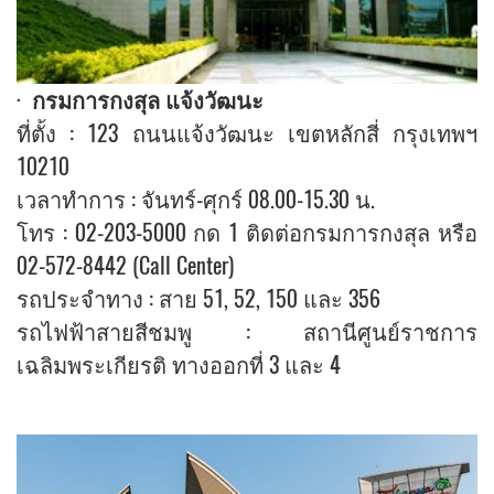
·
กรมการกงสุล แจ้งวัฒนะ
ที่ตั้ง : 123 ถนนแจ้งวัฒนะ เขตหลักสี่ กรุงเทพฯ
10210
เวลาทำการ : จันทร์-ศุกร์ 08.00-15.30 น.
โทร : 02-203-5000 กด 1 ติดต่อกรมการกงสุล หรือ
02-572-8442 (Call Center)
รถประจำทาง : สาย 51, 52, 150 และ 356
รถไฟฟ้าสายสีชมพู : สถานีศูนย์ราชการ
เฉลิมพระเกียรติ ทางออกที่ 3 และ 4