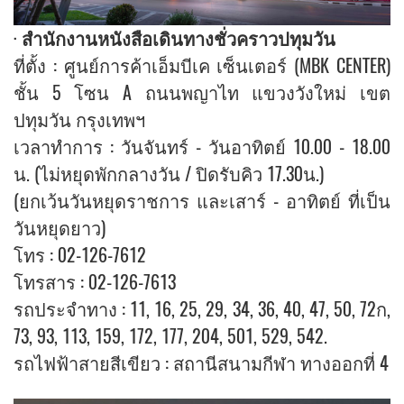
·
สำนักงานหนังสือเดินทางชั่วคราวปทุมวัน
ที่ตั้ง : ศูนย์การค้าเอ็มบีเค เซ็นเตอร์ (MBK CENTER)
ชั้น 5 โซน A ถนนพญาไท แขวงวังใหม่ เขต
ปทุมวัน กรุงเทพฯ
เวลาทำการ : วันจันทร์ - วันอาทิตย์ 10.00 - 18.00
น. (ไม่หยุดพักกลางวัน / ปิดรับคิว 17.30น.)
(ยกเว้นวันหยุดราชการ และเสาร์ - อาทิตย์ ที่เป็น
วันหยุดยาว)
โทร : 02-126-7612
โทรสาร : 02-126-7613
รถประจำทาง : 11, 16, 25, 29, 34, 36, 40, 47, 50, 72ก,
73, 93, 113, 159, 172, 177, 204, 501, 529, 542.
รถไฟฟ้าสายสีเขียว : สถานีสนามกีฬา ทางออกที่ 4