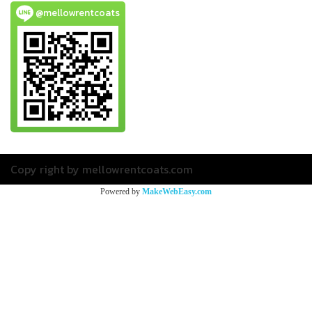
@mellowrentcoats
Copy right by mellowrentcoats.com
Powered by
MakeWebEasy.com