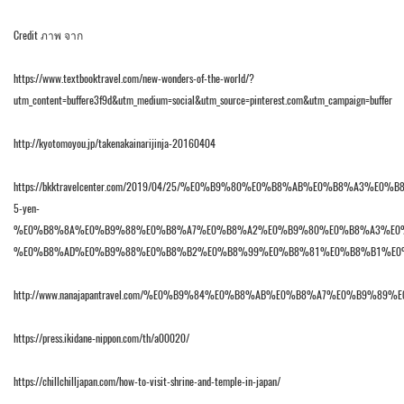
Credit ภาพ จาก
https://www.textbooktravel.com/new-wonders-of-the-world/?
utm_content=buffere3f9d&utm_medium=social&utm_source=pinterest.com&utm_campaign=buffer
http://kyotomoyou.jp/takenakainarijinja-20160404
https://bkktravelcenter.com/2019/04/25/%E0%B9%80%E0%B8%AB%E0%B8%A3%E
5-yen-
%E0%B8%8A%E0%B9%88%E0%B8%A7%E0%B8%A2%E0%B9%80%E0%B8%A3%E0
%E0%B8%AD%E0%B9%88%E0%B8%B2%E0%B8%99%E0%B8%81%E0%B8%B1%E0
http://www.nanajapantravel.com/%E0%B9%84%E0%B8%AB%E0%B8%A7%E0
https://press.ikidane-nippon.com/th/a00020/
https://chillchilljapan.com/how-to-visit-shrine-and-temple-in-japan/