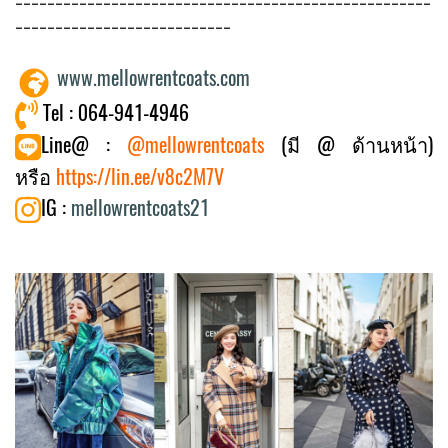
----------------------------------------------------
---------------------------
www.mellowrentcoats.com
Tel : 064-941-4946
Line@ :
@mellowrentcoats
(มี @ ด้านหน้า)
หรือ
https://lin.ee/v8c2M7V
IG :
mellowrentcoats21