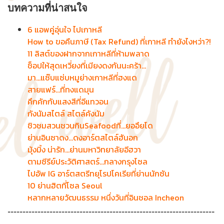
บทความที่น่าสนใจ
6 แอพคู่อุ่นใจ ไปเกาหลี
How to ขอคืนภาษี (Tax Refund) ที่เกาหลี ทำยังไงหว่า?!
11 ลิสต์ของฝากจากเกาหลีที่ห้ามพลาด
ช็อปให้สุดเหวี่ยงที่เมียงดงกันนะคร้า...
มา...แซ๊บแซ่บหมูย่างเกาหลีที่ฮงแด
สายแฟร์...ที่ทงแดมุน
คึกคักกับแสงสีที่อีแทวอน
กังนัมสไตล์ สไตล์คังนัม
ชิวชมสวนชวนกินSeafoodที่...ยออึยโด
ย่านอินซาดง...ดงอาร์ตสไตล์ฮันอก
มุ้งมิ้ง น่ารัก...ย่านมหาวิทยาลัยอีฮวา
ตามซีรีย์ประวัติศาสตร์...กลางกรุงโซล
ไปอัพ IG อาร์ตสตรีทยุโรปโคเรียที่ย่านนักซัน
10 ย่านฮิตที่โซล Seoul
หลากหลายวัฒนธรรม หนึ่งวันที่อินชอล Incheon
---------------------------------------------------------------------