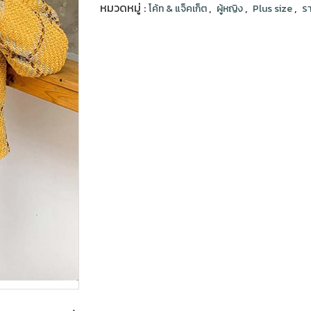
หมวดหมู่ :
,
,
,
โค้ท & แจ็คเก็ต
ผู้หญิง
Plus size
รา