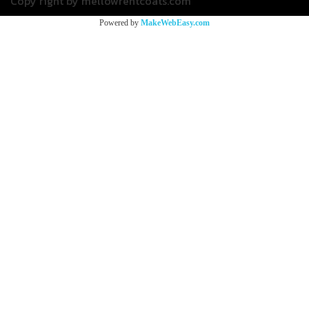
Copy right by mellowrentcoats.com
Powered by
MakeWebEasy.com