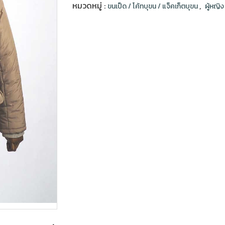
หมวดหมู่ :
,
ขนเป็ด / โค้ทบุขน / แจ็คเก็ตบุขน
ผู้หญิ