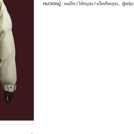
หมวดหมู่ :
,
ขนเป็ด / โค้ทบุขน / แจ็คเก็ตบุขน
ผู้หญิ