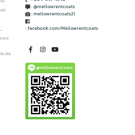
าม)
:
@mellowrentcoats
be)
:
mellowrentcoats21
:
facebook.com/Mellowrentcoats
__
ะแนน
นสะสม
@mellowrentcoats