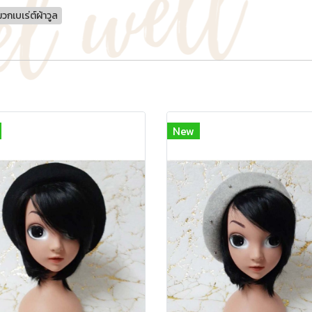
วกเบเร่ต์ผ้าวูล
New