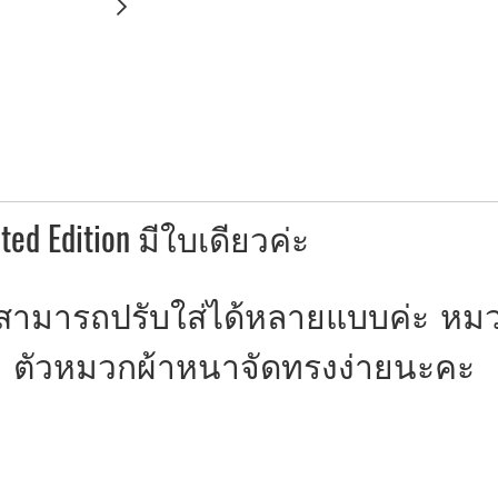
ed Edition มีใบเดียวค่ะ
มารถปรับใส่ได้หลายแบบค่ะ หมวกเบเร
่าย ตัวหมวกผ้าหนาจัดทรงง่ายนะคะ ม