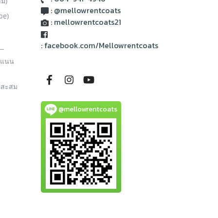
าม)
:
@mellowrentcoats
be)
:
mellowrentcoats21
:
facebook.com/Mellowrentcoats
__
ะแนน
นสะสม
@mellowrentcoats