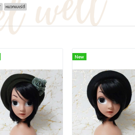
T
หมวกเบเร่ต์
New