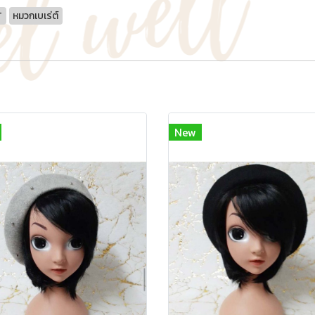
T
หมวกเบเร่ต์
New