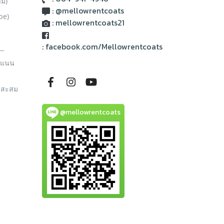
าม)
:
@mellowrentcoats
be)
:
mellowrentcoats21
:
facebook.com/Mellowrentcoats
__
ะแนน
นสะสม
@mellowrentcoats