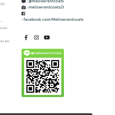
:
@mellowrentcoats
be)
:
mellowrentcoats21
:
facebook.com/Mellowrentcoats
__
ะแนน
นสะสม
@mellowrentcoats