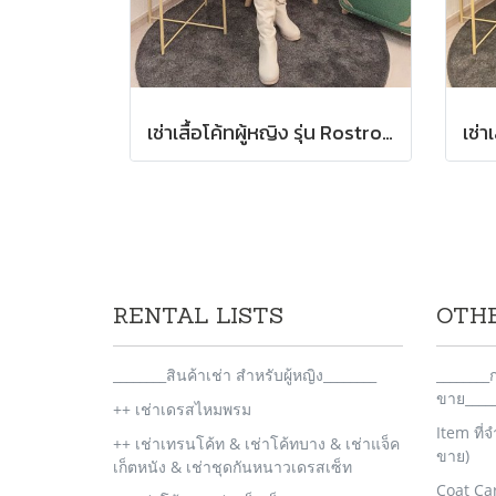
เช่าเสื้อโค้ทผู้หญิง รุ่น Rostro Palido Faux Fur Coat 2105GCF1059FAWH1
RENTAL LISTS
OTH
________สินค้าเช่า สำหรับผู้หญิง________
_______
ขาย_____
++ เช่าเดรสไหมพรม
Item ที่
++ เช่าเทรนโค้ท & เช่าโค้ทบาง & เช่าแจ็ค
ขาย)
เก็ตหนัง & เช่าชุดกันหนาวเดรสเซ็ท
Coat Ca