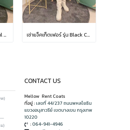
เช่าเสื้อโค้ทผู้หญิง รุ่น Marfil Puro Fur Jacket 2105GCF1058FAWH1
เช่าแจ็คเก็ตเฟอร์ รุ่น Black Cavernous Fur Jacket 2111GCF1779FABK1
CONTACT US
Mellow Rent Coats
ew)
ที่อยู่ :
เลขที่ 44/237 ถนนพหลโยธิน
แขวงอนุสาวรีย์ เขตบางเขน กรุงเทพ
__
10220
:
064-941-4946
าม)