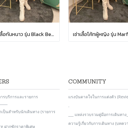
เช่าเสื้อกันหนาว รุ่น Black Beauty Single Breasted Coat 2108GCL1544FABK1
ERS
COMMUNITY
_การบริการและรายการ
แรงบันดาลใจในการแต่งตัว (Revi
____
.
จำเป็นสำหรับนักเดินทาง (รายการ
___ แหล่งรวบรวมคู่มือการเดินทาง_
ความรู้เกี่ยวกับการเดินทาง (บทคว
re ฝากซักราคาพิเศษ