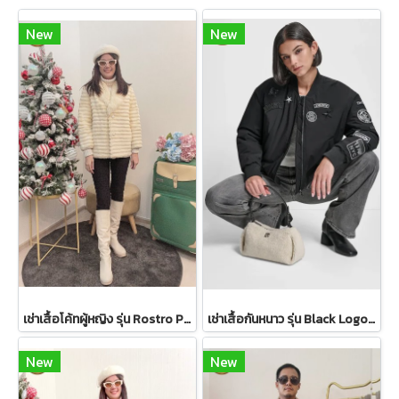
New
New
เช่าเสื้อโค้ทผู้หญิง รุ่น Rostro Palido Faux Fur Coat 2105GCF1059FAWH1
เช่าเสื้อกันหนาว รุ่น Black Logo Patch Bomber Jacket WINTERCLOTHFA0298
New
New