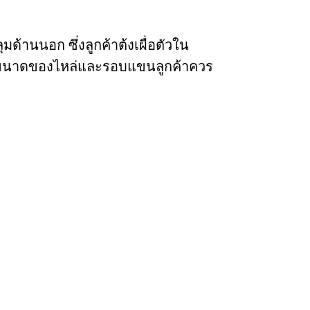
มด้านนอก ซึ่งลูกค้าต้งเผื่อตัวใน
นั้นขนาดของไหล่และรอบแขนลูกค้าควร