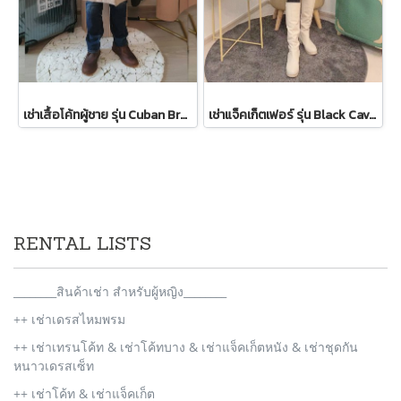
เช่าเสื้อโค้ทผู้ชาย รุ่น Cuban Brown Sand Double Breasted Coat 2107GCL1133FABR1
เช่าแจ็คเก็ตเฟอร์ รุ่น Black Cavernous Fur Jacket 2111GCF1779FABK1
RENTAL LISTS
________สินค้าเช่า สำหรับผู้หญิง________
++ เช่าเดรสไหมพรม
++ เช่าเทรนโค้ท & เช่าโค้ทบาง & เช่าแจ็คเก็ตหนัง & เช่าชุดกัน
หนาวเดรสเซ็ท
++ เช่าโค้ท & เช่าแจ็คเก็ต