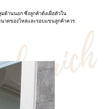
มด้านนอก ซึ่งลูกค้าต้งเผื่อตัวใน
นั้นขนาดของไหล่และรอบแขนลูกค้าควร