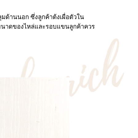
มด้านนอก ซึ่งลูกค้าต้งเผื่อตัวใน
นั้นขนาดของไหล่และรอบแขนลูกค้าควร