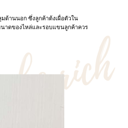
มด้านนอก ซึ่งลูกค้าต้งเผื่อตัวใน
นั้นขนาดของไหล่และรอบแขนลูกค้าควร