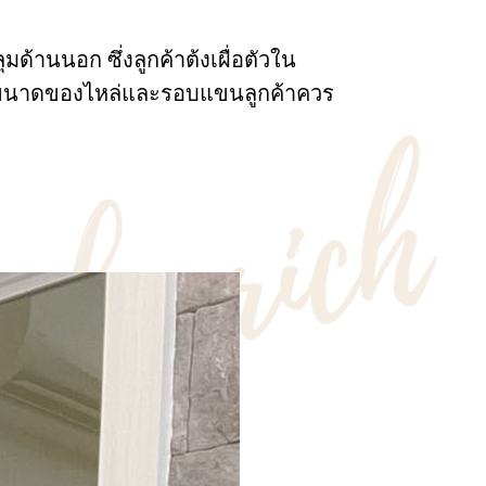
มด้านนอก ซึ่งลูกค้าต้งเผื่อตัวใน
นั้นขนาดของไหล่และรอบแขนลูกค้าควร