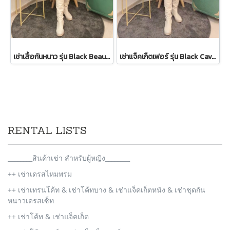
เช่าเสื้อกันหนาว รุ่น Black Beauty Single Breasted Coat 2108GCL1544FABK1
เช่าแจ็คเก็ตเฟอร์ รุ่น Black Cavernous Fur Jacket 2111GCF1779FABK1
RENTAL LISTS
________สินค้าเช่า สำหรับผู้หญิง________
++ เช่าเดรสไหมพรม
++ เช่าเทรนโค้ท & เช่าโค้ทบาง & เช่าแจ็คเก็ตหนัง & เช่าชุดกัน
หนาวเดรสเซ็ท
++ เช่าโค้ท & เช่าแจ็คเก็ต