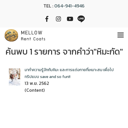
TEL :
064-941-4946
ค้นพบ 1 รายการ จากคำว่า"หิมะกัด"
มาทำความรู้จักกับหิมะ และการแต่งกายที่เหมาะสม เพื่อไป
ทริปแบบ save and so fun!!
13 พ.ย. 2562
(Content)