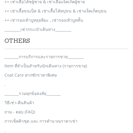
++ เช่าเสื้อโค้ชผู้ชาย & เช่าเสื้อแจ็คเก็ตผู้ชาย
++ เช่าเสื้อขนเป็ด & เช่าเสื้อโค้ทบุขน & เช่าแจ็คเก็ตบุขน
++ เช่ารองเท้าบูทลุยหิมะ , เช่ารองเท้าบูทสั้น
_________เช่ากระเป๋าเดินทาง_________
OTHERS
________การบริการและรายการขาย_________
Item ที่จำเป็นสำหรับนักเดินทาง (รายการขาย)
Coat Care ฝากซักราคาพิเศษ
.
________รวมทุกข้อสงสัย________
วิธีเช่า-คืนสินค้า
ถาม - ตอบ (FAQ)
การเช็คคิวชุด และ การคำนวณราคาเช่า
.