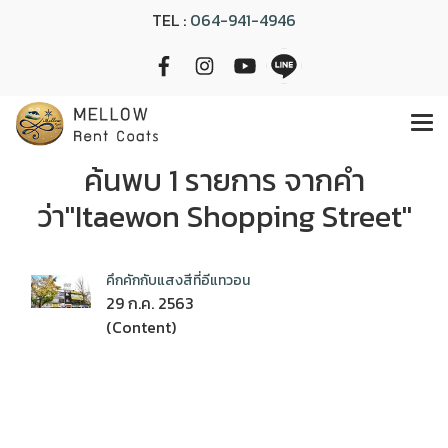
TEL :
064-941-4946
ค้นพบ 1 รายการ จากคำ
ว่า"Itaewon Shopping Street"
คึกคักกับแสงสีที่อีแทวอน
29 ก.ค. 2563
(Content)