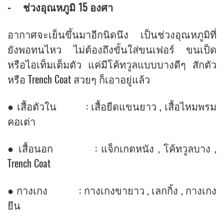
- ช่วงอุณหภูมิ 15 องศา
อากาศจะเย็นขึ้นมาอีกนิดนึง เป็นช่วงอุณหภูมิที่
ยังพอทนไหว ไม่ต้องถึงขั้นใส่ขนเฟอร์ ขนเป็ด
หรือไอเท็มเต็มตัว แค่มีโค้ทวูลแบบบางดีๆ สักตัว
หรือ Trench Coat สวยๆ ก็เอาอยู่แล้ว
● เสื้อตัวใน : เสื้อยืดแขนยาว , เสื้อไหมพรม
คอเต่า
● เสื้อนอก : แจ็กเกตหนัง , โค้ทวูลบาง ,
Trench Coat
● กางเกง : กางเกงขายาว , เลกกิ้ง , กางเกง
ยีน