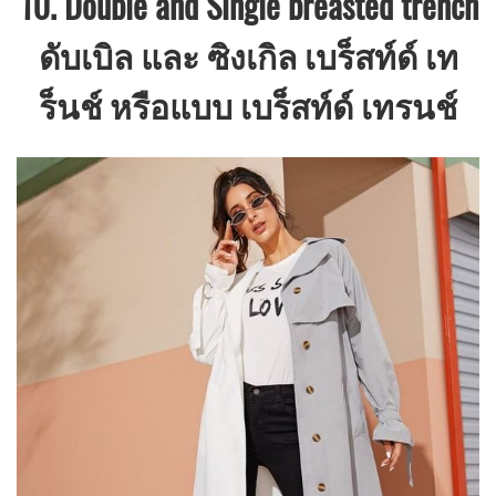
10. Double and Single breasted trench
ดับเบิล และ ซิงเกิล เบร็สท์ด์ เท
ร็นช์ หรือแบบ เบร็สท์ด์ เทรนช์